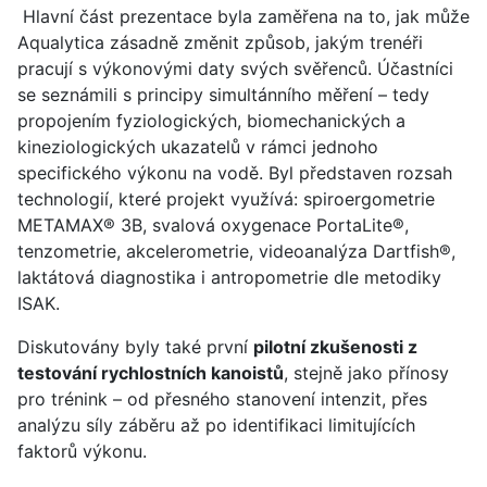
Hlavní část prezentace byla zaměřena na to, jak může
Aqualytica zásadně změnit způsob, jakým trenéři
pracují s výkonovými daty svých svěřenců. Účastníci
se seznámili s principy simultánního měření – tedy
propojením fyziologických, biomechanických a
kineziologických ukazatelů v rámci jednoho
specifického výkonu na vodě. Byl představen rozsah
technologií, které projekt využívá: spiroergometrie
METAMAX® 3B, svalová oxygenace PortaLite®,
tenzometrie, akcelerometrie, videoanalýza Dartfish®,
laktátová diagnostika i antropometrie dle metodiky
ISAK.
Diskutovány byly také první
pilotní zkušenosti z
testování rychlostních kanoistů
, stejně jako přínosy
pro trénink – od přesného stanovení intenzit, přes
analýzu síly záběru až po identifikaci limitujících
faktorů výkonu.