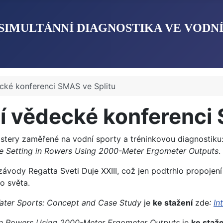
SIMULTÁNNÍ DIAGNOSTIKA VE VODN
cké konferenci SMAS ve Splitu
í vědecké konferenci 
tery zaměřené na vodní sporty a tréninkovou diagnostiku
ne Setting in Rowers Using 2000-Meter Ergometer Outputs
.
závody Regatta Sveti Duje XXIII, což jen podtrhlo propojen
ho světa.
Water Sports: Concept and Case Study
je
ke stažení
zde
:
In
ng in Rowers Using 2000-Meter Ergometer Outputs
je
ke staže