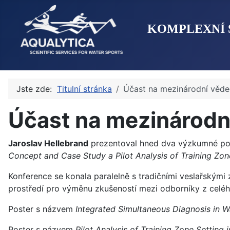
KOMPLEXNÍ 
Jste zde:
Titulní stránka
Účast na mezinárodní věde
Účast na mezinárodn
Jaroslav Hellebrand
prezentoval hned dva výzkumné pos
Concept and Case Study a Pilot Analysis of Training Zo
Konference se konala paralelně s tradičními veslařskými 
prostředí pro výměnu zkušeností mezi odborníky z celé
Poster s názvem
I
ntegrated Simultaneous Diagnosis in 
Poster s názvem
Pilot Analysis of Training Zone Setti