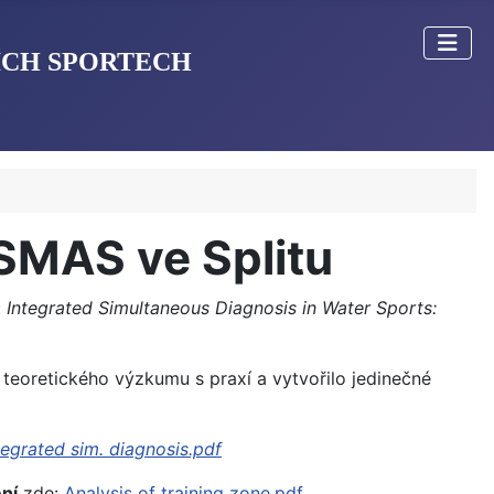
ÍCH SPORTECH
SMAS ve Splitu
:
Integrated Simultaneous Diagnosis in Water Sports:
í teoretického výzkumu s praxí a vytvořilo jedinečné
tegrated sim. diagnosis.pdf
ní
zde:
Analysis of training zone.pdf